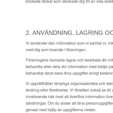
klickade länkar som skickade dig till en viss web
2. ANVÄNDNING, LAGRING O
Vi använder den information som vi samlar in, inkl
med dig som boende i föreningen.
Föreningens hemsida lagrar och bearbeta din inf
behandla eller dela din information med tredje part
behandlar dock bara dina uppgifter enligt beskriv
Vi upprätthåller lämpliga organisatoriska och tek
ändring eller förstörelse. Vi försöker också se ti
inneboende risk med att överföra information över
sändningar. Om du anser att dina personuppgifter u
genast med hjälp av uppgifterna nedan.