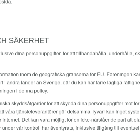
bsida.
CH SÄKERHET
usive dina personuppgifter, för att tillhandahålla, underhålla, s
ormation inom de geografiska gränserna för EU. Föreningen kan 
 i andra länder än Sverige, där du kan har färre lagliga rättighet
ningen i denna policy.
niska skyddsåtgärder för att skydda dina personuppgifter mot förl
ll att våra tjänsteleverantörer gör detsamma.Tyvärr kan inget sys
 internet. Det kan vara möjligt för en icke-närstående part att 
nder vår kontroll har äventyrats, inklusive tillgång till eventu