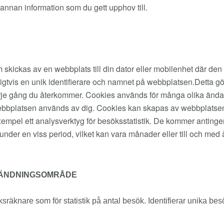
 annan information som du gett upphov till.
som skickas av en webbplats till din dator eller mobilenhet där d
gtvis en unik identifierare och namnet på webbplatsen.Detta gör
varje gång du återkommer. Cookies används för många olika ändamå
ur webbplatsen används av dig. Cookies kan skapas av webbplats
l exempel ett analysverktyg för besöksstatistik. De kommer antinge
under en viss period, vilket kan vara månader eller till och med 
ÄNDNINGSOMRÅDE
sräknare som för statistik på antal besök. Identifierar unika b