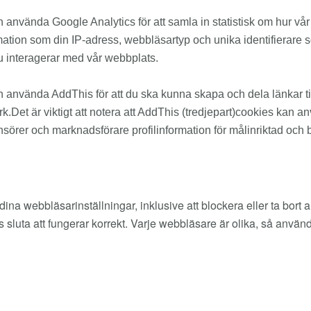
n använda Google Analytics för att samla in statistisk om hur 
mation som din IP-adress, webbläsartyp och unika identifierare so
u interagerar med vår webbplats.
n använda AddThis för att du ska kunna skapa och dela länkar til
rk.Det är viktigt att notera att AddThis (tredjepart)cookies kan a
sörer och marknadsförare profilinformation för målinriktad och
a webbläsarinställningar, inklusive att blockera eller ta bort a
 sluta att fungerar korrekt. Varje webbläsare är olika, så använd