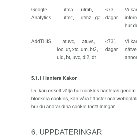
Google
__utma, __utmb,
≤731
Vi ka
Analytics
__utmc, __utmz _ga
dagar
infor
hur d
AddTHIS
__atuvc, __atuvs,
≤731
Vi ka
loc, ut, xtc, um, bt2,
dagar
nätve
uid, bt, uvc, di2, dt
annon
5.1.1 Hantera Kakor
Du kan enkelt välja hur cookies hanteras genom din
blockera cookies, kan våra tjänster och webbplats
hur du ändrar dina cookie-inställningar.
6. UPPDATERINGAR