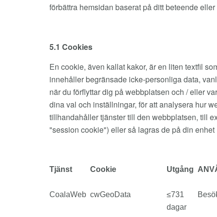
förbättra hemsidan baserat på ditt beteende eller
5.1 Cookies
En cookie, även kallat kakor, är en liten textfil 
innehåller begränsade icke-personliga data, vanli
när du förflyttar dig på webbplatsen och / eller 
dina val och inställningar, för att analysera h
tillhandahåller tjänster till den webbplatsen, til
"session cookie") eller så lagras de på din enhet 
Tjänst
Cookie
Utgång
ANV
CoalaWeb
cwGeoData
≤731
Besök
dagar