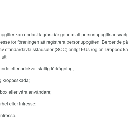
pgifter kan endast lagras där genom att personuppgiftsansvarig 
ntresse för föreningen att registrera personuppgiften. Beroende 
öd av standardavtalsklausuler (SCC) enligt EUs regler. Dropbox kan
att:
arande eller adekvat statlig förfrågning;
ig kroppsskada;
box eller våra användare;
et eller intresse;
intresse.