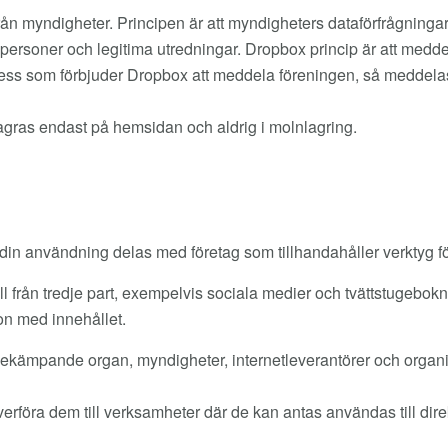
ån myndigheter. Principen är att myndigheters dataförfrågninga
a personer och legitima utredningar. Dropbox princip är att medd
ess som förbjuder Dropbox att meddela föreningen, så meddelas
 lagras endast på hemsidan och aldrig i molnlagring.
din användning delas med företag som tillhandahåller verktyg fö
 från tredje part, exempelvis sociala medier och tvättstugebokn
on med innehållet.
sbekämpande organ, myndigheter, internetleverantörer och organi
verföra dem till verksamheter där de kan antas användas till dire