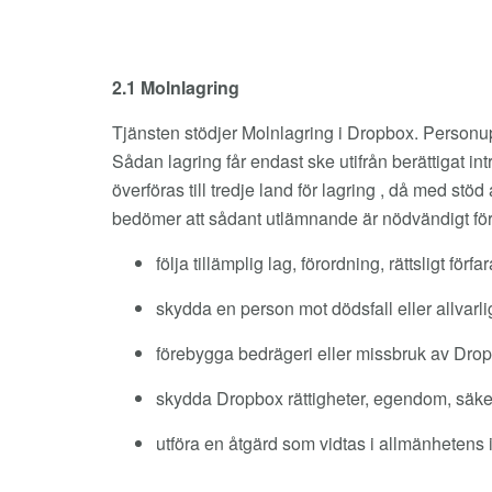
2.1 Molnlagring
Tjänsten stödjer Molnlagring i Dropbox. Personup
Sådan lagring får endast ske utifrån berättigat i
överföras till tredje land för lagring , då med st
bedömer att sådant utlämnande är nödvändigt för 
följa tillämplig lag, förordning, rättsligt förf
skydda en person mot dödsfall eller allvarl
förebygga bedrägeri eller missbruk av Drop
skydda Dropbox rättigheter, egendom, säkerh
utföra en åtgärd som vidtas i allmänhetens 