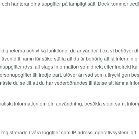
 sig och hanterar dina uppgifter på lämpligt sätt. Dock kommer tr
digheterna och vilka funktioner du använder, t.ex. vi behöver 
även ditt namn för säkerställa att du är behörig att få intern i
pgifter (dvs. all slags information som direkt eller indirekt kan
rsonuppgifter till tredje part, utöver än vad som uttryckligen b
ste du se till att du har vederbörandes tillåtelse att lämna info
matiskt information om din användning, besökta sidor samt info
 registrerade i våra loggfiler som IP-adress, operativsystem, ort,