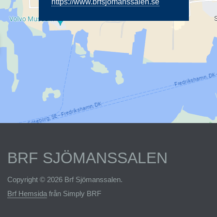
https://www.brfsjomanssalen.se
BRF SJÖMANSSALEN
Copyright © 2026 Brf Sjömanssalen.
Brf Hemsida
från Simply BRF