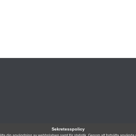
Sekretesspolicy
ta din användning av webbplatsen samt för statistik. Genom att fortsätta använda w