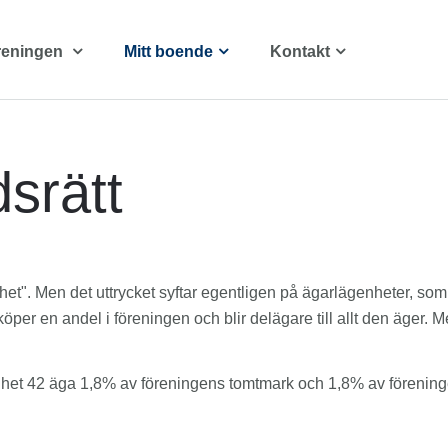
reningen
Mitt boende
Kontakt
dsrätt
enhet". Men det uttrycket syftar egentligen på ägarlägenheter, so
öper en andel i föreningen och blir delägare till allt den äger. M
nhet 42 äga 1,8% av föreningens tomtmark och 1,8% av föreninge