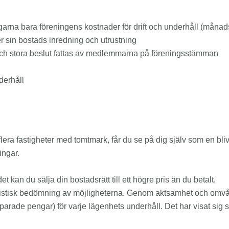
arna bara föreningens kostnader för drift och underhåll (månads
r sin bostads inredning och utrustning
e och stora beslut fattas av medlemmarna på föreningsstämman
derhåll
r flera fastigheter med tomtmark, får du se på dig själv som en b
ingar.
et kan du sälja din bostadsrätt till ett högre pris än du betalt.
n realistisk bedömning av möjligheterna. Genom aktsamhet och om
rade pengar) för varje lägenhets underhåll. Det har visat sig spe