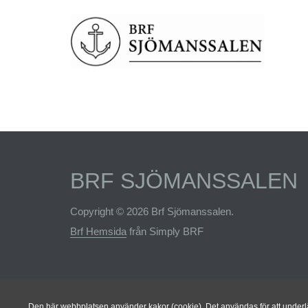
BRF SJÖMANSSALEN
Copyright © 2026 Brf Sjömanssalen.
Brf Hemsida
från Simply BRF
Den här webbplatsen använder kakor (cookie). Det användas för att underlät