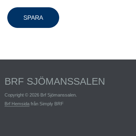
SPARA
BRF SJÖMANSSALEN
Copyright © 2026 Brf Sjömanssalen.
Brf Hemsida
från Simply BRF