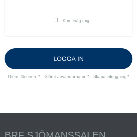
Kom ihåg mig
LOGGA IN
Glömt lösenord?
Glömt användarnamn?
Skapa inloggning?
BRF SJÖMANSSALEN